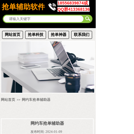
18556839874或
抢单辅助软件
QQ群413368136
网站首页
抢单科技
抢单神器
联系我们
网站首页
网约车抢单辅助器
>>
网约车抢单辅助器
发布时间:
2024-01-09