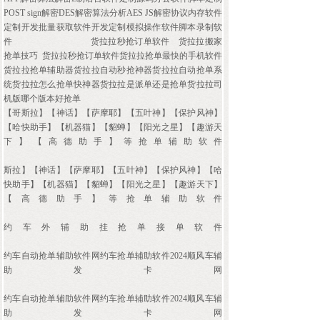
POST sign解密DES解密算法分析AES JS解密协议内存软件
定制开发批量获取软件开发定制模拟操作软件脚本录制软
件
货拉拉秒抢订单软件
货拉拉搬家
抢单技巧 货拉拉秒抢订单软件货拉拉抢单最快的手机软件
货拉拉抢单辅助器货拉拉自动秒抢神器货拉拉自动抢单系
统货拉拉怎么抢单快神器货拉拉是派单还是抢单货拉拉司
机版哪个版本好抢单
【哥斯拉】【神话】【萨摩耶】【五叶神】【保护风神】
【哈快助手】【机器猫】【貂蝉】【阳光之星】【趣游天
下】【高德助手】等抢单辅助软件
斯拉】【神话】【萨摩耶】【五叶神】【保护风神】【哈
快助手】【机器猫】【貂蝉】【阳光之星】【趣游天下】
【高德助手】等抢单辅助软件
约车外辅助挂抢单接单软件
约车自动抢单辅助软件网约车抢单辅助软件2024顺风车辅
助发卡网
约车自动抢单辅助软件网约车抢单辅助软件2024顺风车辅
助发卡网