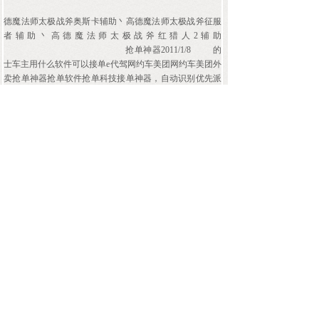
德魔法师太极战斧奥斯卡辅助丶高德魔法师太极战斧征服
者辅助丶高德魔法师太极战斧红猎人2辅助
抢单神器2011/1/8
的
士车主用什么软件可以接单e代驾网约车美团网约车美团外
卖抢单神器抢单软件抢单科技接单神器，自动识别优先派
单，优先派单，无限优推，优先自动抢单出租车抢单神器
抢单软件抢单科技接单神器，自动识别优先派单，优先派
单，无限优推，优先自动抢单哪个好乐客联盟抢单软件出
租车专用抢单神器抢单软件抢单科技接单神器，自动识别
优先派单，优先派单，无限优推，优先自动抢单聚的出租
车抢单软件出租车秒抢单软件下载抢单神器抢单软件抢单
科技接单神器，自动识别优先派单，优先派单，无限优
推，优先自动抢单
« 上一页
1
2
3
4
5
…
854
下一页 »
查看全文 »
上一篇：
滴滴网约车代驾网约车......
下一篇：
优先派单软件滴滴代驾......