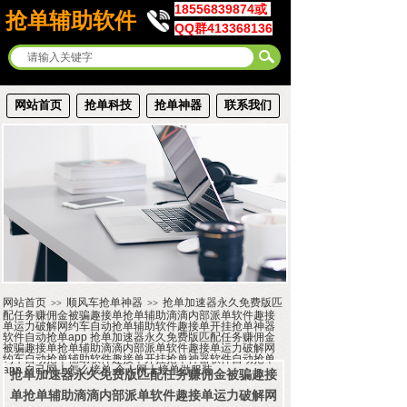
18556839874或
抢单辅助软件
QQ群413368136
网站首页
抢单科技
抢单神器
联系我们
网站首页
顺风车抢单神器
抢单加速器永久免费版匹
>>
>>
配任务赚佣金被骗趣接单抢单辅助滴滴内部派单软件趣接
单运力破解网约车自动抢单辅助软件趣接单开挂抢单神器
软件自动抢单app 抢单加速器永久免费版匹配任务赚佣金
被骗趣接单抢单辅助滴滴内部派单软件趣接单运力破解网
约车自动抢单辅助软件趣接单开挂抢单神器软件自动抢单
app 自己网上怎么接单 个人网上接单做服装
抢单加速器永久免费版匹配任务赚佣金被骗趣接
单抢单辅助滴滴内部派单软件趣接单运力破解网