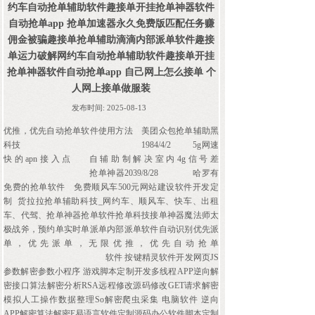
约车自动抢单辅助软件趣接单开挂抢单神器软件
自动抢单app 抢单加速器永久免费版匹配任务赚
佣金被骗趣接单抢单辅助滴滴内部派单软件趣接
单运力破解网约车自动抢单辅助软件趣接单开挂
抢单神器软件自动抢单app 自己网上怎么接单 个
人网上接单做服装
发布时间:
2025-08-13
优推，优先自动抢单软件使用方法
美团众包抢单辅助黑
科技
1984/4/2
5g网速
快的apn接入点
自辅助制解决室内4g信号差
抢单神器2039/8/28
哈罗有
免费的抢单软件
免费顺风车500元网站建设软件开发定
制 货拉拉抢单辅助科技_网约车、顺风车、快车、出租
车、代驾、抢单神器抢单软件抢单科技接单神器魔法师太
极战斧，预约单实时单派单内部派单软件自动识别优先派
单，优先派单，无限优推，优先自动抢单
软件 按键精灵软件开发网页JS
参数解密参数小程序 游戏脚本定制开发多线程APP逆向解
密接口算法解密分析RSA远程修改源码修改GET请求解密
模拟人工操作数据整理So解密爬虫采集 电脑软件 逆向
APP解密算法解密E易语言软件定制源码办公软件脚本定制