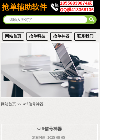
18556839874或
抢单辅助软件
QQ群413368136
网站首页
抢单科技
抢单神器
联系我们
网站首页
wifi信号神器
>>
wifi信号神器
发布时间:
2025-08-05