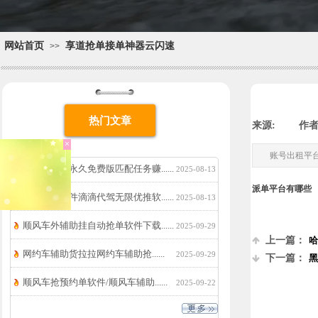
网站首页
享道抢单接单神器云闪速
>>
热门文章
来源:
|
作者
账号出租平
抢单加速器永久免费版匹配任务赚......
2025-08-13
×
18550658764
派单平台有哪些
&18966091968（微
优先派单软件滴滴代驾无限优推软......
2025-08-13
信同号）
QQ:2377428916
顺风车外辅助挂自动抢单软件下载......
2025-09-29
上一篇：
哈
网约车辅助货拉拉网约车辅助抢......
2025-09-29
下一篇：
黑
顺风车抢预约单软件/顺风车辅助......
2025-09-22