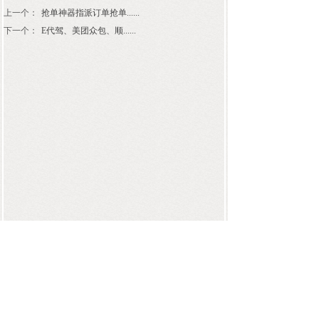
上一个：
抢单神器指派订单抢单......
下一个：
E代驾、美团众包、顺......